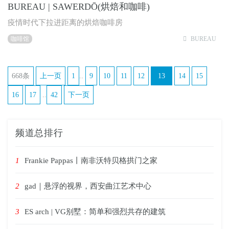
BUREAU | SAWERDŌ(烘焙和咖啡)
疫情时代下拉进距离的烘焙咖啡房
咖啡馆
BUREAU
668条
上一页
1
..
9
10
11
12
13
14
15
16
17
..
42
下一页
频道总排行
1
Frankie Pappas丨南非沃特贝格拱门之家
2
gad｜悬浮的视界，西安曲江艺术中心
3
ES arch | VG别墅：简单和强烈共存的建筑