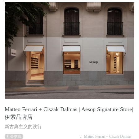
Matteo Ferrari + Ciszak Dalmas | Aesop Signature Store|
伊索品牌店
新古典主义的践行
社会交流
Matteo Ferrari + Ciszak Dalmas