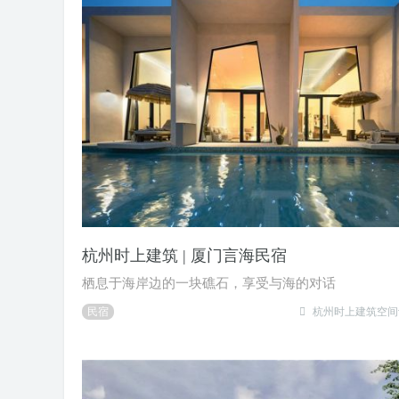
杭州时上建筑 | 厦门言海民宿
栖息于海岸边的一块礁石，享受与海的对话
民宿
杭州时上建筑空间