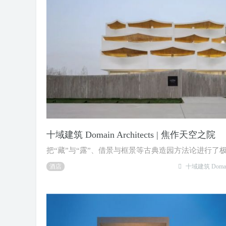
十域建筑 Domain Architects | 焦作天空之院
把“藏”与“露”、借景与框景等古典造园方法论进行了
酒店
十域建筑 Domain 