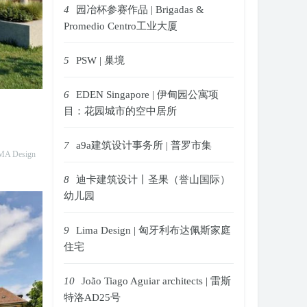
4
园冶杯参赛作品 | Brigadas &
Promedio Centro工业大厦
5
PSW | 巢境
6
EDEN Singapore | 伊甸园公寓项
目：花园城市的空中居所
7
a9a建筑设计事务所 | 普罗市集
MA Design
8
迪卡建筑设计丨圣果（誉山国际）
幼儿园
9
Lima Design | 匈牙利布达佩斯家庭
住宅
10
João Tiago Aguiar architects | 雷斯
特洛AD25号