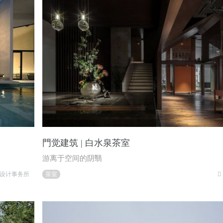
門觉建筑 | 白水泉茶室
游离于空间的阴翳
设计事务所
茶室